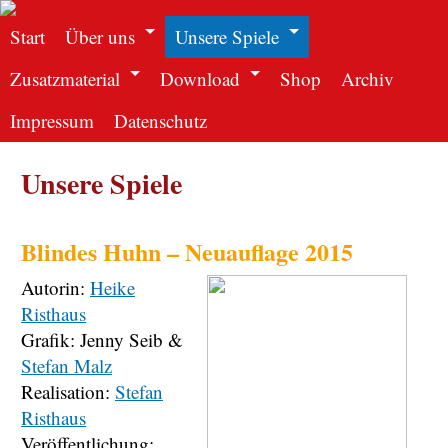
Start
Über uns
Unsere Spiele
Zusatzmaterial
Download
Shop
Archiv
Impressum
Datenschutz
Unsere Spiele
Blindes Huhn – Neuauflage 2015
Autorin:
Heike
Risthaus
Grafik: Jenny Seib &
Stefan Malz
Realisation:
Stefan
Risthaus
Veröffentlichung: