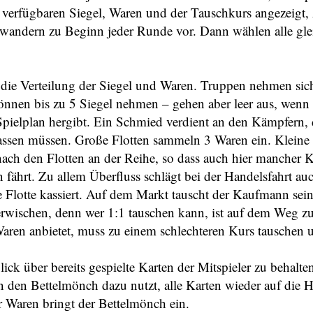
e verfügbaren Siegel, Waren und der Tauschkurs angezeigt
andern zu Beginn jeder Runde vor. Dann wählen alle glei
ie Verteilung der Siegel und Waren. Truppen nehmen sich 
nnen bis zu 5 Siegel nehmen – gehen aber leer aus, wenn 
pielplan hergibt. Ein Schmied verdient an den Kämpfern, d
ssen müssen. Große Flotten sammeln 3 Waren ein. Kleine 
 nach den Flotten an der Reihe, so dass auch hier mancher 
n fährt. Zu allem Überfluss schlägt bei der Handelsfahrt au
de Flotte kassiert. Auf dem Markt tauscht der Kaufmann sei
 erwischen, denn wer 1:1 tauschen kann, ist auf dem Weg z
 Waren anbietet, muss zu einem schlechteren Kurs tauschen
rblick über bereits gespielte Karten der Mitspieler zu beha
n den Bettelmönch dazu nutzt, alle Karten wieder auf die 
r Waren bringt der Bettelmönch ein.