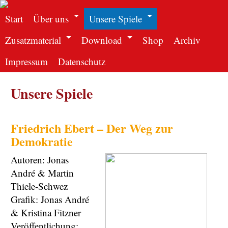
Start
Über uns
Unsere Spiele
Zusatzmaterial
Download
Shop
Archiv
Impressum
Datenschutz
Unsere Spiele
Friedrich Ebert – Der Weg zur
Demokratie
Autoren: Jonas
André & Martin
Thiele-Schwez
Grafik: Jonas André
& Kristina Fitzner
Veröffentlichung: